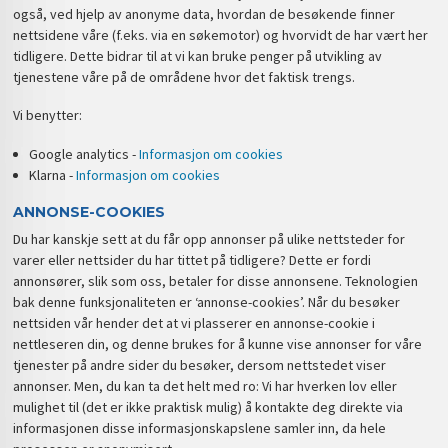
også, ved hjelp av anonyme data, hvordan de besøkende finner
nettsidene våre (f.eks. via en søkemotor) og hvorvidt de har vært her
tidligere. Dette bidrar til at vi kan bruke penger på utvikling av
tjenestene våre på de områdene hvor det faktisk trengs.
Vi benytter:
Google analytics -
Informasjon om cookies
Klarna -
Informasjon om cookies
ANNONSE-COOKIES
Du har kanskje sett at du får opp annonser på ulike nettsteder for
varer eller nettsider du har tittet på tidligere? Dette er fordi
annonsører, slik som oss, betaler for disse annonsene. Teknologien
bak denne funksjonaliteten er ‘annonse-cookies’. Når du besøker
nettsiden vår hender det at vi plasserer en annonse-cookie i
nettleseren din, og denne brukes for å kunne vise annonser for våre
tjenester på andre sider du besøker, dersom nettstedet viser
annonser. Men, du kan ta det helt med ro: Vi har hverken lov eller
mulighet til (det er ikke praktisk mulig) å kontakte deg direkte via
informasjonen disse informasjonskapslene samler inn, da hele