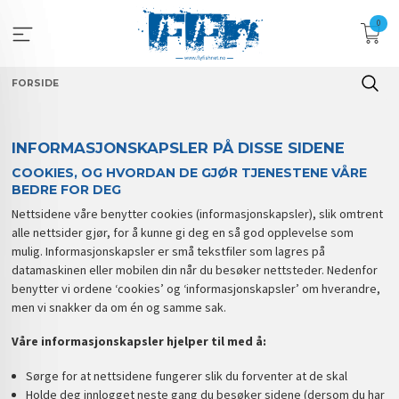
Gå
0
til
innholdet
FORSIDE
INFORMASJONSKAPSLER PÅ DISSE SIDENE
COOKIES, OG HVORDAN DE GJØR TJENESTENE VÅRE
BEDRE FOR DEG
Nettsidene våre benytter cookies (informasjonskapsler), slik omtrent
alle nettsider gjør, for å kunne gi deg en så god opplevelse som
mulig. Informasjonskapsler er små tekstfiler som lagres på
datamaskinen eller mobilen din når du besøker nettsteder. Nedenfor
benytter vi ordene ‘cookies’ og ‘informasjonskapsler’ om hverandre,
men vi snakker da om én og samme sak.
Våre informasjonskapsler hjelper til med å:
Sørge for at nettsidene fungerer slik du forventer at de skal
Holde deg innlogget neste gang du besøker sidene (dersom du har