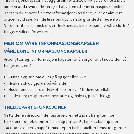
informasjonskapsler, i tillegg til din fortsatte bruk av våre nettsider,
antar vi at du synes det er greit at vi benytter informasjonskapsler.
Dersom du ønsker å slette informasjonskapslene, eller deaktivere
bruken av disse, kan du lese om hvordan du gjør dette nedenfor.
Dersom informasjonskapsler deaktiveres kan nettsidene våre slutte å
fungere slik du forventer.
MER OM VÅRE INFORMASJONSKAPSLER
VÅRE EGNE INFORMASJONSKAPSLER
Vi benytter egne informasjonskapsler for å sørge for at nettsiden vår
fungerer, ved å:
Kunne avgjøre om du er pålogget eller ikke
Huske søk du gjorde på vår side
Huske om du har samtykket til eller avslått diverse vilkår
La deg legge igjen kommentarer og innlegg på vår blogg
TREDJEPARTSFUNKSJONER
Nettsidene våre, som de fleste andre nettsider, benytter noen
funksjoner og elementer fra tredjeparter. Et typisk eksempel er
Facebooks ‘liker-knapp’. Denne typen funksjonalitet benytter gjerne
informasjonskapsler. Nedenfor finner du en liste over disse