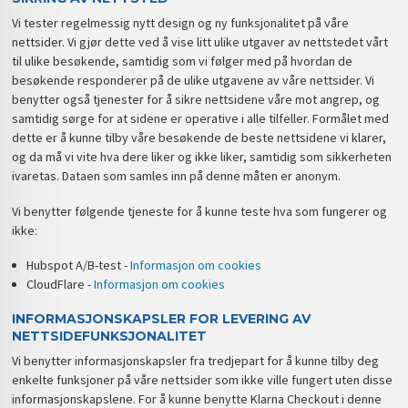
Vi tester regelmessig nytt design og ny funksjonalitet på våre
nettsider. Vi gjør dette ved å vise litt ulike utgaver av nettstedet vårt
til ulike besøkende, samtidig som vi følger med på hvordan de
besøkende responderer på de ulike utgavene av våre nettsider. Vi
benytter også tjenester for å sikre nettsidene våre mot angrep, og
samtidig sørge for at sidene er operative i alle tilfeller. Formålet med
dette er å kunne tilby våre besøkende de beste nettsidene vi klarer,
og da må vi vite hva dere liker og ikke liker, samtidig som sikkerheten
ivaretas. Dataen som samles inn på denne måten er anonym.
Vi benytter følgende tjeneste for å kunne teste hva som fungerer og
ikke:
Hubspot A/B-test -
Informasjon om cookies
CloudFlare -
Informasjon om cookies
INFORMASJONSKAPSLER FOR LEVERING AV
NETTSIDEFUNKSJONALITET
Vi benytter informasjonskapsler fra tredjepart for å kunne tilby deg
enkelte funksjoner på våre nettsider som ikke ville fungert uten disse
informasjonskapslene. For å kunne benytte Klarna Checkout i denne