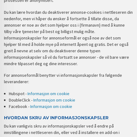
prosessen er anonymisert.
Du kan lære hvordan du deaktiverer annonse-cookies i nettleseren din
nedenfor, men vi håper du ønsker å fortsette å tillate disse, da
annonser er noe av det som hjelper oss i {firmanavn} med å kunne
tilby våre tjenester på best og billigst mulig måte.
Informasjonskapsler for annonseformål er også noe av det som
hjelper til med å holde mye på internett åpent og gratis. Det er også
greit å nevne at selv om du deaktiverer denne typen
informasjonskapsler så vil du fortsatt se annonser - de vil bare være
mindre tilpasset deg og dine interesser.
For annonseformål benytter vi informasjonskapsler fra følgende
leverandører:
Hubspot -
Informasjon om cookie
DoubleClick -
Informasjon om cookie
Facebook -
Informasjon om cookie
HVORDAN SKRU AV INFORMASJONSKAPSLER
Du kan vanligvis skru av informasjonskapsler ved å endre på
innstillingene i nettleseren din, eller ved å installere en add-on i