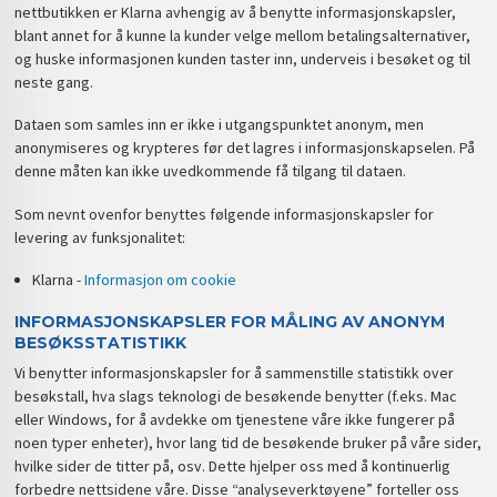
nettbutikken er Klarna avhengig av å benytte informasjonskapsler,
blant annet for å kunne la kunder velge mellom betalingsalternativer,
og huske informasjonen kunden taster inn, underveis i besøket og til
neste gang.
Dataen som samles inn er ikke i utgangspunktet anonym, men
anonymiseres og krypteres før det lagres i informasjonskapselen. På
denne måten kan ikke uvedkommende få tilgang til dataen.
Som nevnt ovenfor benyttes følgende informasjonskapsler for
levering av funksjonalitet:
Klarna -
Informasjon om cookie
INFORMASJONSKAPSLER FOR MÅLING AV ANONYM
BESØKSSTATISTIKK
Vi benytter informasjonskapsler for å sammenstille statistikk over
besøkstall, hva slags teknologi de besøkende benytter (f.eks. Mac
eller Windows, for å avdekke om tjenestene våre ikke fungerer på
noen typer enheter), hvor lang tid de besøkende bruker på våre sider,
hvilke sider de titter på, osv. Dette hjelper oss med å kontinuerlig
forbedre nettsidene våre. Disse “analyseverktøyene” forteller oss