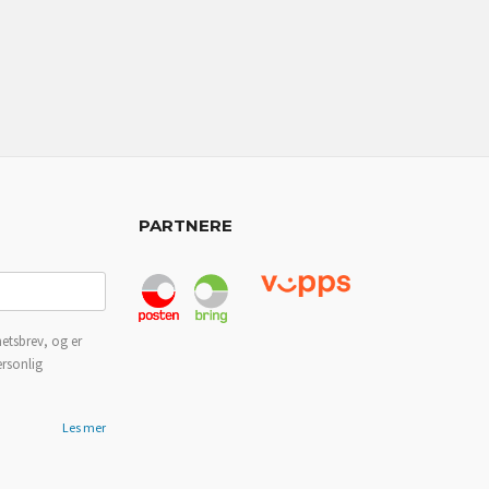
PARTNERE
etsbrev, og er
ersonlig
Les mer