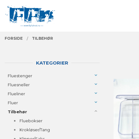
Gå
Lukk
PRODUKTER
til
innholdet
FORSIDE
TILBEHØR
KATEGORIER
Fluestenger
Fluesneller
Flueliner
Fluer
Tilbehør
Fluebokser
Krokløser/Tang
Klipper/Saks