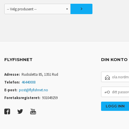
FLYFISHNET
DIN KONTO
E-
Adresse:
Rudssletta 85, 1351 Rud
POSTADRESSE
Telefon:
46440008
DITT
E-post:
post@flyfishnet.no
PASSORD
Foretaksregisteret:
931049259