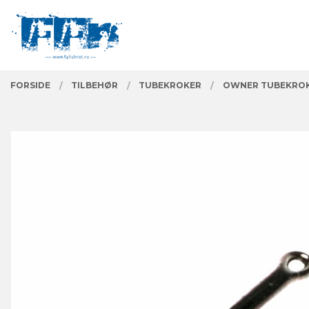
Gå
Lukk
PRODUKTER
til
innholdet
FORSIDE
TILBEHØR
TUBEKROKER
OWNER TUBEKRO