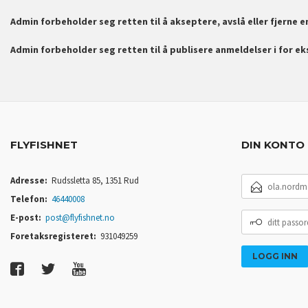
Admin forbeholder seg retten til å akseptere, avslå eller fjerne 
Admin forbeholder seg retten til å publisere anmeldelser i for e
FLYFISHNET
DIN KONTO
E-
Adresse:
Rudssletta 85, 1351 Rud
POSTADRESSE
Telefon:
46440008
DITT
E-post:
post@flyfishnet.no
PASSORD
Foretaksregisteret:
931049259