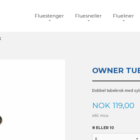
Fluestenger
Fluesneller
Flueliner
K
OWNER TU
Dobbel tubekrok med syl
Pris
NOK
119,00
inkl. mva.
8 ELLER 10