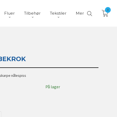
0
Fluer
Tilbehør
Tekstiler
Mer
BEKROK
skarpe nålespiss
På lager