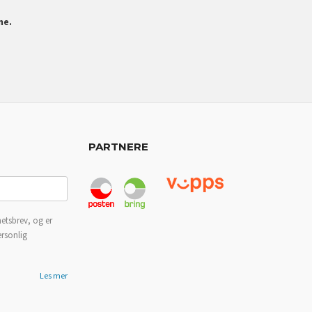
ne.
PARTNERE
etsbrev, og er
ersonlig
Les mer