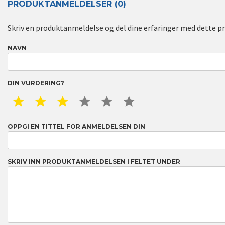
PRODUKTANMELDELSER (0)
Skriv en produktanmeldelse og del dine erfaringer med dette p
NAVN
DIN VURDERING?
1 STAR
2 STAR
3 STAR
4 STAR
5 STAR
6 STAR
OPPGI EN TITTEL FOR ANMELDELSEN DIN
SKRIV INN PRODUKTANMELDELSEN I FELTET UNDER