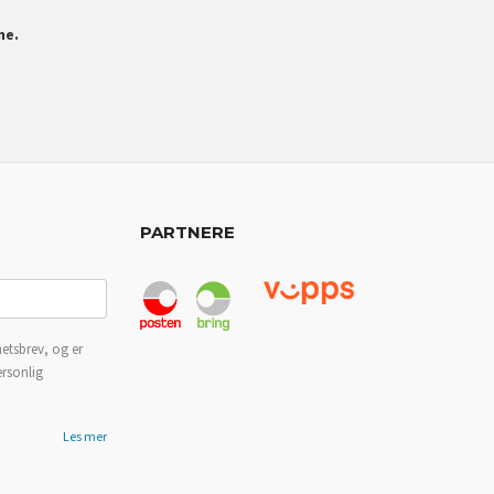
ne.
PARTNERE
etsbrev, og er
ersonlig
Les mer