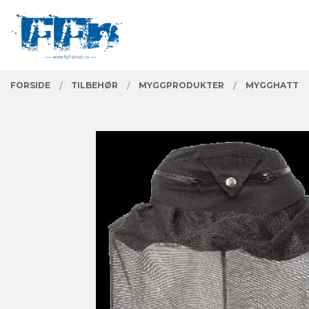
Gå
Lukk
PRODUKTER
til
innholdet
FORSIDE
TILBEHØR
MYGGPRODUKTER
MYGGHATT