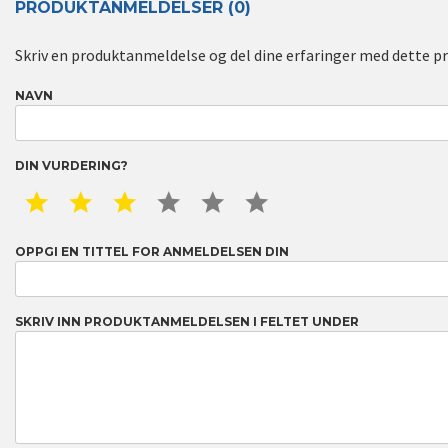
PRODUKTANMELDELSER (0)
Skriv en produktanmeldelse og del dine erfaringer med dette p
NAVN
DIN VURDERING?
1 STAR
2 STAR
3 STAR
4 STAR
5 STAR
6 STAR
OPPGI EN TITTEL FOR ANMELDELSEN DIN
SKRIV INN PRODUKTANMELDELSEN I FELTET UNDER