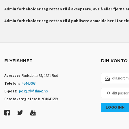
Admin forbeholder seg retten til å akseptere, avslå eller fjerne 
Admin forbeholder seg retten til å publisere anmeldelser i for e
FLYFISHNET
DIN KONTO
E-
Adresse:
Rudssletta 85, 1351 Rud
POSTADRESSE
Telefon:
46440008
DITT
E-post:
post@flyfishnet.no
PASSORD
Foretaksregisteret:
931049259