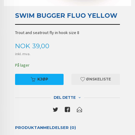
SWIM BUGGER FLUO YELLOW
Trout and seatrout fly in hook size 8
Pris
NOK
39,00
inkl. mva.
På lager
KJØP
ØNSKELISTE
DEL DETTE
PRODUKTANMELDELSER (0)