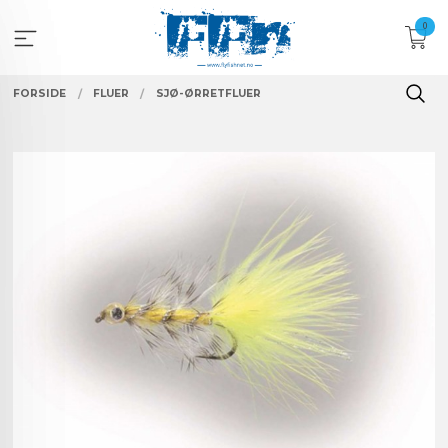
Gå
0
til
innholdet
FORSIDE
FLUER
SJØ-ØRRETFLUER