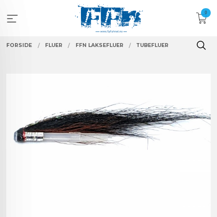
Gå
0
til
innholdet
FORSIDE
FLUER
FFN LAKSEFLUER
TUBEFLUER