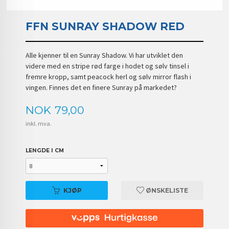
FFN SUNRAY SHADOW RED
Alle kjenner til en Sunray Shadow. Vi har utviklet den
videre med en stripe rød farge i hodet og sølv tinsel i
fremre kropp, samt peacock herl og sølv mirror flash i
vingen. Finnes det en finere Sunray på markedet?
Pris
NOK
79,00
inkl. mva.
LENGDE I CM
KJØP
ØNSKELISTE