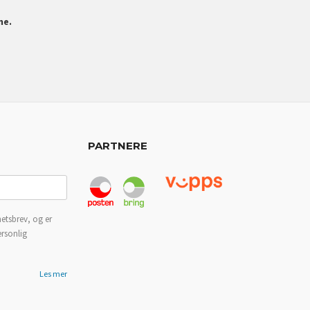
ne.
PARTNERE
etsbrev, og er
ersonlig
Les mer