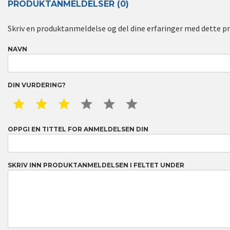
PRODUKTANMELDELSER (0)
Skriv en produktanmeldelse og del dine erfaringer med dette p
NAVN
DIN VURDERING?
1 STAR
2 STAR
3 STAR
4 STAR
5 STAR
6 STAR
OPPGI EN TITTEL FOR ANMELDELSEN DIN
SKRIV INN PRODUKTANMELDELSEN I FELTET UNDER