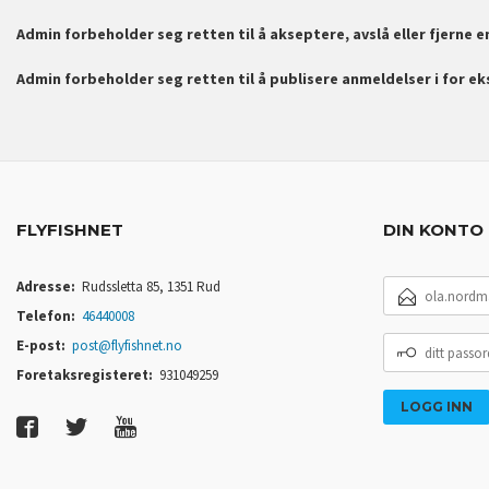
Admin forbeholder seg retten til å akseptere, avslå eller fjerne 
Admin forbeholder seg retten til å publisere anmeldelser i for e
FLYFISHNET
DIN KONTO
E-
Adresse:
Rudssletta 85, 1351 Rud
POSTADRESSE
Telefon:
46440008
DITT
E-post:
post@flyfishnet.no
PASSORD
Foretaksregisteret:
931049259