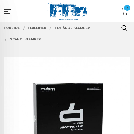
Gå
0
til
innholdet
FORSIDE
FLUELINER
TOHÅNDS KLUMPER
SCANDI KLUMPER