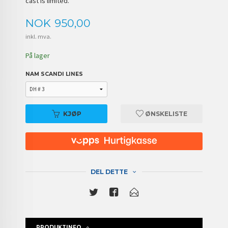
cast is limited.
Pris
NOK
950,00
inkl. mva.
På lager
NAM SCANDI LINES
KJØP
ØNSKELISTE
DEL DETTE
PRODUKTINFO